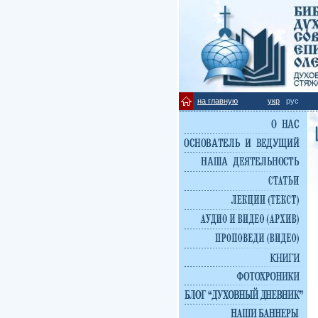
на главную
укр
рус