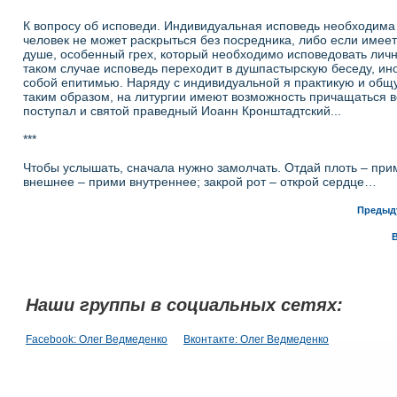
К вопросу об исповеди. Индивидуальная исповедь необходима 
человек не может раскрыться без посредника, либо если имее
душе, особенный грех, который необходимо исповедовать личн
таком случае исповедь переходит в душпастырскую беседу, ино
собой епитимью. Наряду с индивидуальной я практикую и общ
таким образом, на литургии имеют возможность причащаться в
поступал и святой праведный Иоанн Кронштадтский...
***
Чтобы услышать, сначала нужно замолчать. Отдай плоть – прим
внешнее – прими внутреннее; закрой рот – открой сердце…
Предыд
Наши группы в социальных сетях:
Facebook: Олег Ведмеденко
Вконтакте: Олег Ведмеденко