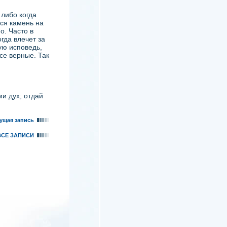
либо когда
тся камень на
о. Часто в
гда влечет за
ую исповедь,
се верные. Так
и дух; отдай
ущая запись
ВСЕ ЗАПИСИ