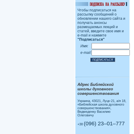
Чтобы подписаться на
рассылку сообщений о
обновлении нашего сайта и
получать анонсы
размещаемых лекций и
статей, введите свое имя и
e-mail и нажмите
"Подписаться"
Имя:
e-mail:
Адрес Библейской
школы духовного
совершенствования
Украина, 43021, Луцк-21, а/я 18,
«Библейская школа духовного
совершенствования»,
Ведмеденку Василию
Олеговичу
(096) 23–01–777
+38