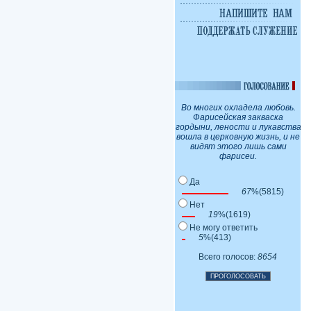
Во многих охладела любовь.
Фарисейская закваска
гордыни, лености и лукавства
вошла в церковную жизнь, и не
видят этого лишь сами
фарисеи.
Да
67
%(5815)
Нет
19
%(1619)
Не могу ответить
5
%(413)
Всего голосов:
8654