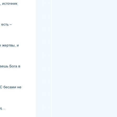
, источник
 есть –
е жертвы, и
наешь Бога в
«С бесами не
иц…