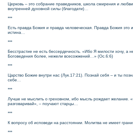
Церковь – это собрание праведников, школа смирения и любви
внутренней духовной силы (благодати)…
***
Есть правда Божия и правда человеческая. Правда Божия это и
истина…
***
Бесстрастие не есть бессердечность. «Ибо Я милости хочу, а н
Боговедения более, нежели всесожжений…» (Ос.6:6)
***
Царство Божие внутри нас (Лук.17:21). Познай себя – и ты поз
себе…
***
Лучше не мыслить о греховном, ибо мысль рождает желание. 
разговаривай», – поучают старцы…
***
К вопросу об исповеди на расстоянии. Молитва не имеет гран
***