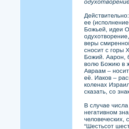
одухотворение
Действительно:
ее (исполнение
Божьей, идеи О
одухотворение,
веры смиренно
сносит с горы 
Божий. Аарон, 
волю Божию в 
Авраам – носит
её. Иаков – ра
коленах Израил
сказать, со зна
В случае числа
негативном зна
человеческих, 
“Шестьсот шест