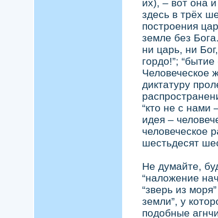
их), – вот она 
здесь в трёх ш
построения цар
земле без Бога
ни царь, ни Бог
гордо!”; “бытие
Человеческое ж
диктатуру прол
распространени
“кто не с нами 
идея – человеч
человеческое р
шестьдесят ше
Не думайте, бу
“наложение нач
“зверь из моря
земли”, у котор
подобные агнчим