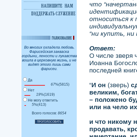
что “начертани
идентификацио
относиться к
индивидуальну
“ни купить, ни
Ответ:
Во многих охладела любовь.
Фарисейская закваска
О числе зверя 
гордыни, лености и лукавства
вошла в церковную жизнь, и не
Иоанна Богосло
видят этого лишь сами
фарисеи.
последней книг
Да
“
И он
(зверь)
с
67
%(5815)
Нет
великим, бог
19
%(1619)
– положено бу
Не могу ответить
5
%(413)
или на чело их
Всего голосов:
8654
и что никому н
продавать, кро
начертание, и