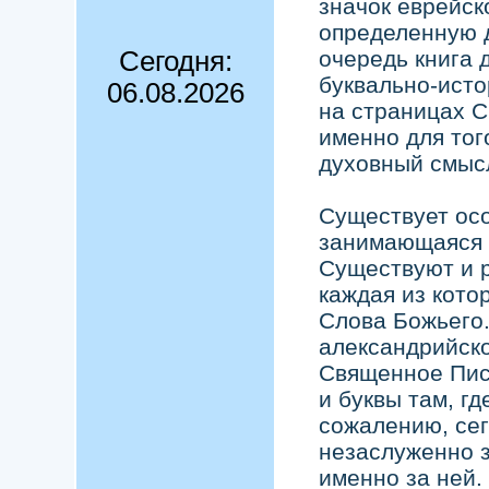
значок еврейск
определенную д
Сегодня:
очередь книга 
буквально-исто
06.08.2026
на страницах 
именно для тог
духовный смыс
Существует осо
занимающаяся т
Существуют и 
каждая из кото
Слова Божьего.
александрийск
Священное Писа
и буквы там, гд
сожалению, се
незаслуженно з
именно за ней.