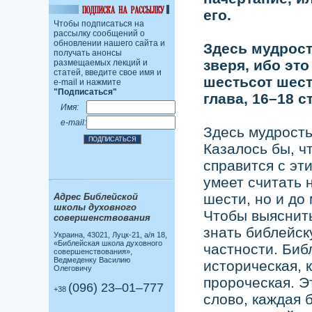
его.
Чтобы подписаться на
рассылку сообщений о
обновлении нашего сайта и
Здесь мудрость
получать анонсы
зверя, ибо это
размещаемых лекций и
статей, введите свое имя и
шестьсот шест
e-mail и нажмите
"Подписаться"
глава, 16–18 с
Имя:
e-mail:
Здесь мудрость
Казалось бы, ч
справится с эт
умеет считать 
шести, но и до
Адрес Библейской
школы духовного
Чтобы выяснить
совершенствования
знать библейск
Украина, 43021, Луцк-21, а/я 18,
«Библейская школа духовного
частности. Биб
совершенствования»,
Ведмеденку Василию
историческая, 
Олеговичу
пророческая. Эт
(096) 23–01–777
+38
слово, каждая 