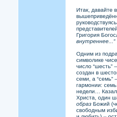
Итак, давайте 
вышеприведённ
руководствуясь
представителей
Григория Богос
внутреннее...”
Одним из подра
символике чис
число “шесть” 
создан в шесто
семи, а “семь”
гармонии: семь
недели… Казало
Христа, один ш
образ
Божий (ч
свободным изби
и любить) – ос