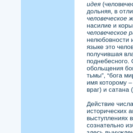
идея
(человече
дольняя, в отл
человеческое 
насилие и коры
человеческое 
нелюбовности и
языке это чело
получившая вла
поднебесного. 
обольщения бога
тьмы”, “бога ми
имя которому –
враг) и сатана 
Действие числа
исторических а
выступлениях 
сознательно из
здесь вынужден