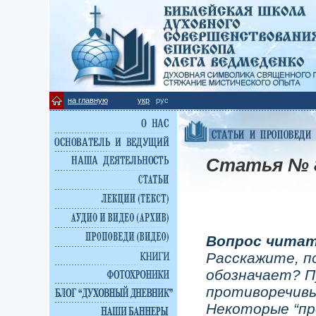
на главную
укр
рус
Статья № 
Вопрос читат
Расскажите, по
обозначает? П
противоречивы
Некоторые “п