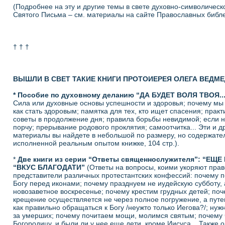
(Подробнее на эту и другие темы в свете духовно-символическ
Святого Письма – см. материалы на сайте Православных библе
† † †
ВЫШЛИ В СВЕТ ТАКИЕ КНИГИ ПРОТОИЕРЕЯ ОЛЕГА ВЕДМЕ
* Пособие по духовному деланию “ДА БУДЕТ ВОЛЯ ТВОЯ..
Сила или духовные основы успешности и здоровья; почему мы
как стать здоровым; памятка для тех, кто ищет спасения; практ
советы в продолжение дня; правила борьбы невидимой; если н
порчу; прерывание родового проклятия; самоотчитка... Эти и д
материалы вы найдете в небольшой по размеру, но содержате
исполненной реальным опытом книжке, 104 стр.).
*
Две книги из серии “Ответы священнослужителя”: “ЕЩЕ 
“ВКУС БЛАГОДАТИ”
(Ответы на вопросы, коими укоряют пра
представители различных протестантских конфессий: почему 
Богу перед иконами; почему празднуем не иудейскую субботу, 
новозаветное воскресенье; почему крестим грудных детей; поч
крещение осуществляется не через полное погружение, а путе
как правильно обращаться к Богу /неужто только Иегова?/; нуж
за умерших; почему почитаем мощи, молимся святым; почему
Богородицу, и были ли у нее еще дети, кроме Иисуса... Также о