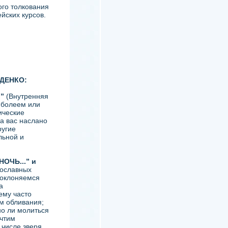
ого толкования
йских курсов.
ДЕНКО:
.”
(Внутренняя
 болеем или
ические
а вас наслано
ругие
льной и
НОЧЬ...” и
вославных
поклоняемся
а
ему часто
м обливания;
но ли молиться
 чтим
 числе зверя