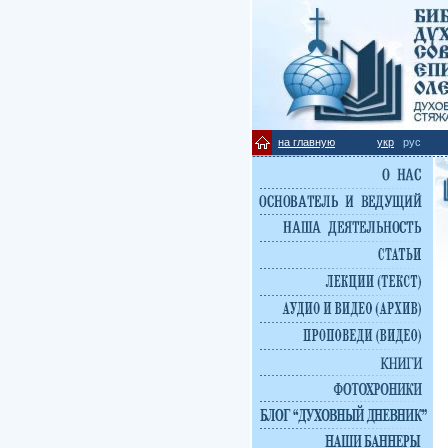
на главную
укр
рус