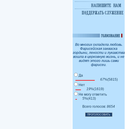
Во многих охладела любовь.
Фарисейская закваска
гордыни, лености и лукавства
вошла в церковную жизнь, и не
видят этого лишь сами
фарисеи.
Да
67
%(5815)
Нет
19
%(1619)
Не могу ответить
5
%(413)
Всего голосов:
8654