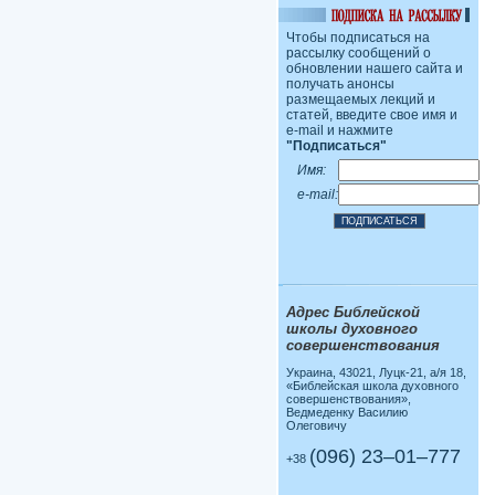
Чтобы подписаться на
рассылку сообщений о
обновлении нашего сайта и
получать анонсы
размещаемых лекций и
статей, введите свое имя и
e-mail и нажмите
"Подписаться"
Имя:
e-mail:
Адрес Библейской
школы духовного
совершенствования
Украина, 43021, Луцк-21, а/я 18,
«Библейская школа духовного
совершенствования»,
Ведмеденку Василию
Олеговичу
(096) 23–01–777
+38