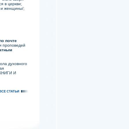
ся в церкви;
 и женщины/;
по почте
 и проповедей
ратным
ола духовного
ая
КНИГИ И
ВСЕ СТАТЬИ