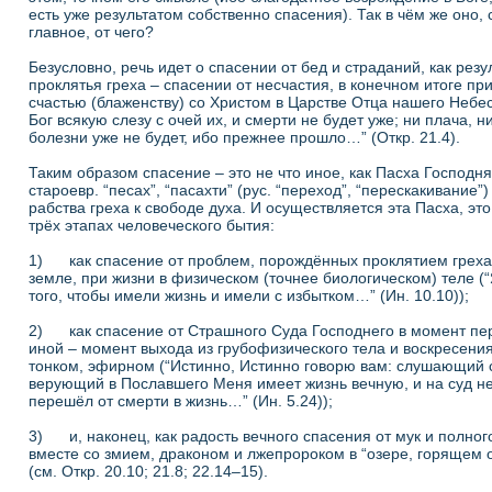
есть уже результатом собственно спасения). Так в чём же оно, 
главное, от чего?
Безусловно, речь идет о спасении от бед и страданий, как резу
проклятья греха – спасении от несчастия, в конечном итоге пр
счастью (блаженству) со Христом в Царстве Отца нашего Небес
Бог всякую слезу с очей их, и смерти не будет уже; ни плача, н
болезни уже не будет, ибо прежнее прошло…” (Откр. 21.4).
Таким образом спасение – это не что иное, как Пасха Господня
староевр. “песах”, “пасахти” (рус. “переход”, “перескакивание”)
рабства греха к свободе духа. И осуществляется эта Пасха, эт
трёх этапах человеческого бытия:
1) как спасение от проблем, порождённых проклятием греха 
земле, при жизни в физическом (точнее биологическом) теле (
того, чтобы имели жизнь и имели с избытком…” (Ин. 10.10));
2) как спасение от Страшного Суда Господнего в момент пе
иной – момент выхода из грубофизического тела и воскресения
тонком, эфирном (“Истинно, Истинно говорю вам: слушающий 
верующий в Пославшего Меня имеет жизнь вечную, и на суд не
перешёл от смерти в жизнь…” (Ин. 5.24));
3) и, наконец, как радость вечного спасения от мук и полно
вместе со змием, драконом и лжепророком в “озере, горящем 
(см. Откр. 20.10; 21.8; 22.14–15).