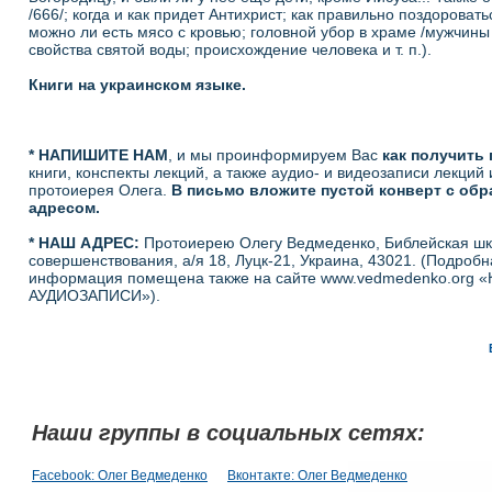
/666/; когда и как придет Антихрист; как правильно поздоровать
можно ли есть мясо с кровью; головной убор в храме /мужчины
свойства святой воды; происхождение человека и т. п.).
Книги на украинском языке.
* НАПИШИТЕ НАМ
, и мы проинформируем Вас
как получить 
книги, конспекты лекций, а также аудио- и видеозаписи лекций
протоиерея Олега.
В письмо вложите пустой конверт с об
адресом.
* НАШ АДРЕС:
Протоиерею Олегу Ведмеденко, Библейская шк
совершенствования, а/я 18, Луцк-21, Украина, 43021. (Подробн
информация помещена также на сайте
www.vedmedenko.org
«
АУДИОЗАПИСИ»).
Наши группы в социальных сетях:
Facebook: Олег Ведмеденко
Вконтакте: Олег Ведмеденко