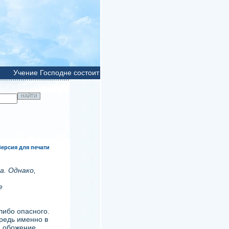
Учение Господне состоит в едином слове:
ВОЗЛЮБИ!
Возлюби, 
Версия для печати
а. Однако,
е
-либо опасного.
редь именно в
, обожение