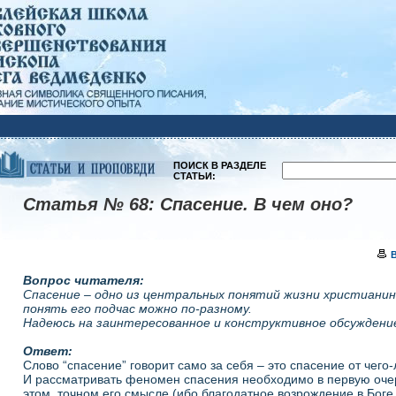
ПОИСК В РАЗДЕЛЕ
СТАТЬИ:
Статья № 68:
Спасение. В чем оно?
Вопрос читателя:
Спасение – одно из центральных понятий жизни христианин
понять его подчас можно по-разному.
Надеюсь на заинтересованное и конструктивное обсуждени
Ответ:
Слово “спасение” говорит само за себя – это спасение от чего
И рассматривать феномен спасения необходимо в первую оче
этом, точном его смысле (ибо благодатное возрождение в Боге