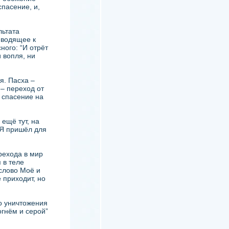
спасение, и,
льтата
иводящее к
ного: “И отрёт
и вопля, ни
я. Пасха –
 – переход от
о спасение на
ещё тут, на
“Я пришёл для
рехода в мир
 в теле
слово Моё и
 приходит, но
го уничтожения
огнём и серой”