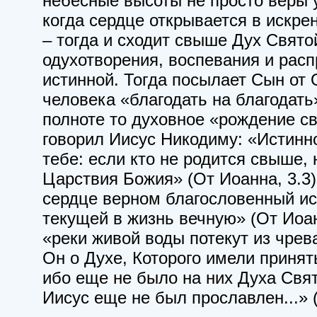
небесные высоты не просто веры 
когда сердце открывается в искр
– тогда и сходит свыше Дух Свято
одухотворения, воспевания и рас
истинной. Тогда посылает Сын от 
человека «благодать на благодать»
полноте то духовное «рождение с
говорил Иисус Никодиму: «Истинно
тебе: если кто не родится свыше,
Царствия Божия» (От Иоанна, 3.3)
сердце верном благословенный ис
текущей в жизнь вечную» (От Иоанн
«реки живой воды потекут из чрева
Он о Духе, Которого имели принят
ибо еще не было на них Духа Свят
Иисус еще не был прославлен...» (