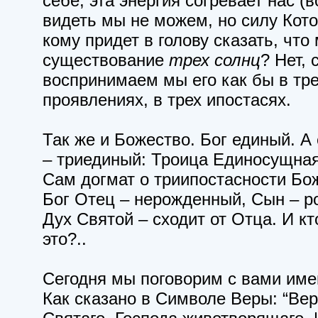
себе, эта энергия согревает нас (в
видеть мы не можем, но силу Кот
кому придет в голову сказать, что
существование
трех солнц
? Нет, 
воспринимаем мы его как бы в тре
проявлениях, в трех ипостасях.
Так же и Божество. Бог единый. А 
– триединый: Троица Единосущная
Сам догмат о триипостасности Бож
Бог Отец – нерожденный, Сын – р
Дух Святой – сходит от Отца. И к
это?..
Сегодня мы поговорим с вами име
Как сказано в Символе Веры: “Вер