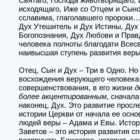
Святаго, Господа животворящаго,
исходящаго, Иже со Отцем и Сын
сславима, глаголавшего пророки…
Дух Утешитель и Дух Истины, Дух
Богопознания, Дух Любови и Прав
человека полноты благодати Всесв
наивысшая ступень развития веры
Отец, Сын и Дух – Три в Одно. Но
восхождения верующего человека
совершенствования, в его жизни
д
более акцентированным
, сначала
наконец, Дух. Это развитие просл
истории Церкви от начала ее осно
людей веры – Адама и Евы. Истор
Заветов – это история развития с