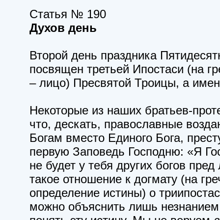
Статья № 190
Духов день
Второй день праздника Пятидеся
посвящен третьей Ипостаси (на г
– лицо) Пресвятой Троицы, а имен
Некоторые из наших братьев-прот
что, дескать, православные возда
Богам вместо Единого Бога, прес
первую Заповедь Господню: «Я Гос
не будет у тебя других богов пр
такое отношение к догмату (на гр
определение истины) о триипоста
можно объяснить лишь незнанием