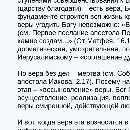
ступенями совершенствования к 
(царству благодати) – есть вера, 
фундаменте строится вся жизнь х
веры угодить Богу невозможно: «
(см. Первое послание апостола Пет
камне создам...» (От Матфея, 16.
догматическая, умозрительная, п
Иерусалимскому – «соглашение д
Но вера без дел – мертва (см. Со
апостола Иакова, 2.17). Посему н
этап – «восыновление» веры, Бог 
осуществление, реализация, вопл
веры смиренной, действующей лю
И вот, когда вера эта возносится в