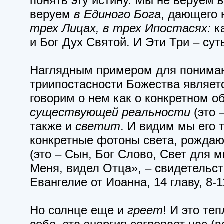
понять эту истину. Мы не веруем
в
веруем
в Единого Бога
, дающего 
трех Лицах, в трех Ипостасях:
к
и Бог Дух Святой. И Эти Три – сут
Наглядным примером для понима
триипостасности Божества являет
говорим о нем как о конкретном об
существующей реальности
(это 
также и
светит
. И видим мы его т
конкретные фотоны света, рождаю
(это – Сын, Бог Слово, Свет для 
Меня, видел Отца», – свидетельст
Евангелие от Иоанна, 14 главу, 8-1
Но солнце еще и
греет
! И это т