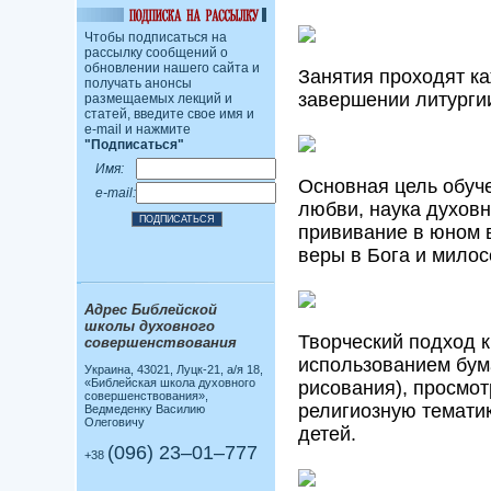
Чтобы подписаться на
рассылку сообщений о
обновлении нашего сайта и
Занятия проходят ка
получать анонсы
завершении литургии
размещаемых лекций и
статей, введите свое имя и
e-mail и нажмите
"Подписаться"
Имя:
Основная цель обуче
e-mail:
любви, наука духов
прививание в юном в
веры в Бога и милос
Адрес Библейской
школы духовного
Творческий подход к
совершенствования
использованием бум
Украина, 43021, Луцк-21, а/я 18,
«Библейская школа духовного
рисования), просмо
совершенствования»,
религиозную тематик
Ведмеденку Василию
Олеговичу
детей.
(096) 23–01–777
+38