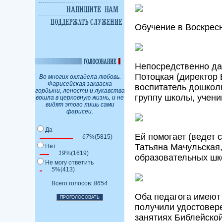
Обучение в Воскресн
Непосредственно да
Потоцкая (директор 
Во многих охладела любовь.
Фарисейская закваска
воспитатель дошкол
гордыни, лености и лукавства
группу школы, ученик
вошла в церковную жизнь, и не
видят этого лишь сами
фарисеи.
Да
Ей помогает (ведет с
67
%(5815)
Татьяна Мачульская,
Нет
19
%(1619)
образовательных шк
Не могу ответить
5
%(413)
Всего голосов:
8654
Оба педагога имеют
получили удостовер
занятиях Библейско