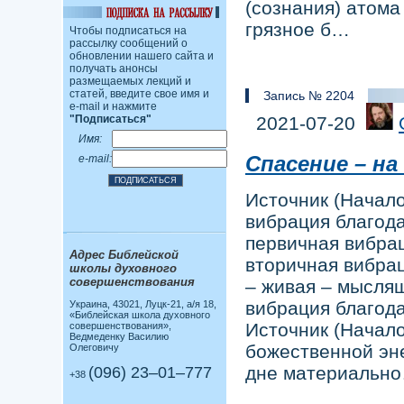
(сознания) атома 
грязное б…
Чтобы подписаться на
рассылку сообщений о
обновлении нашего сайта и
получать анонсы
размещаемых лекций и
статей, введите свое имя и
Запись № 2204
e-mail и нажмите
2021-07-20
"Подписаться"
Имя:
Спасение – н
e-mail:
Источник (Начало
вибрация благода
первичная вибрац
Адрес Библейской
вторичная вибрац
школы духовного
совершенствования
– живая – мыслящ
вибрация благода
Украина, 43021, Луцк-21, а/я 18,
«Библейская школа духовного
Источник (Начало
совершенствования»,
Ведмеденку Василию
божественной эне
Олеговичу
дне материальн
(096) 23–01–777
+38