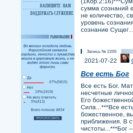
(1Кор.2:16)***Су
сумма сознаний е
не количество, с
уровень сознания
сознание Сущег
Во многих охладела любовь.
Фарисейская закваска
Запись № 2205
гордыни, лености и лукавства
вошла в церковную жизнь, и не
2021-07-22
видят этого лишь сами
фарисеи.
Все есть Бог
Да
67
%(5815)
Все есть Бог. М
Нет
несчетные личнос
19
%(1619)
Не могу ответить
Его божественной
5
%(413)
Сила...***Все ест
Всего голосов:
8654
божественное, в
приближения. В с
чистоты...***Бог