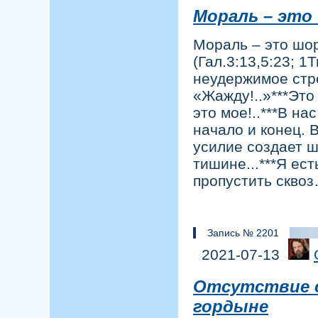
Мораль – это
Мораль – это шор
(Гал.3:13,5:23; 1
неудержимое стр
«Жажду!..»***Это
это мое!..***В н
начало и конец. 
усилие создает 
тишине...***Я ест
пропустить скво
Запись № 2201
2021-07-13
Отсутствие 
гордыне