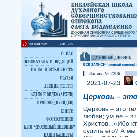
на главную
укр
рус
ВСЕ ЗАПИСИ (полный список) 
Запись № 2206
2021-07-23
Церковь – эт
Церковь – это те
любви; ум ее – э
Христов...«Ибо к
судить его? А м