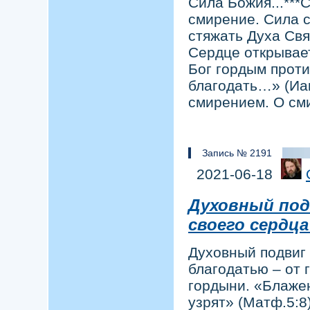
Сила Божия...***
смирение. Сила с
стяжать Духа Свя
Сердце открывае
Бог гордым проти
благодать…» (Иак
смирением. О с
Запись № 2191
2021-06-18
Духовный под
своего сердц
Духовный подвиг 
благодатью – от г
гордыни. «Блаже
узрят» (Матф.5:8