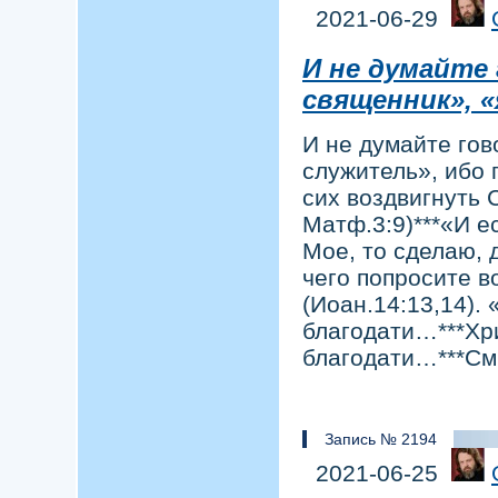
2021-06-29
И не думайте 
священник», 
И не думайте гов
служитель», ибо 
сих воздвигнуть 
Матф.3:9)***«И е
Мое, то сделаю, 
чего попросите в
(Иоан.14:13,14).
благодати…***Хри
благодати…***С
Запись № 2194
2021-06-25