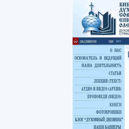
на главную
укр
рус