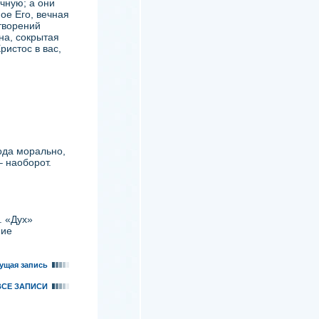
чную; а они
ое Его, вечная
творений
на, сокрытая
ристос в вас,
рода морально,
– наоборот.
. «Дух»
ние
ущая запись
ВСЕ ЗАПИСИ