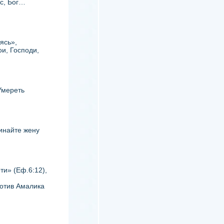
ос, Бог…
ясь»,
ои, Господи,
Умереть
инайте жену
ти» (Еф.6:12),
ротив Амалика