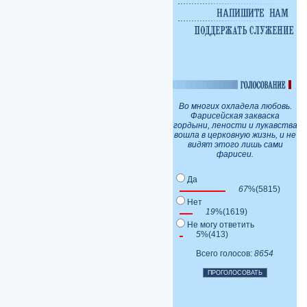
Во многих охладела любовь.
Фарисейская закваска
гордыни, лености и лукавства
вошла в церковную жизнь, и не
видят этого лишь сами
фарисеи.
Да
67
%(5815)
Нет
19
%(1619)
Не могу ответить
5
%(413)
Всего голосов:
8654