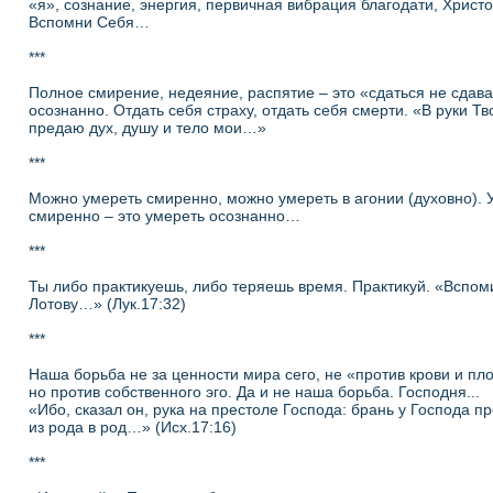
«я», сознание, энергия, первичная вибрация благодати, Христ
Вспомни Себя…
***
Полное смирение, недеяние, распятие – это «сдаться не сдава
осознанно. Отдать себя страху, отдать себя смерти. «В руки Тв
предаю дух, душу и тело мои…»
***
Можно умереть смиренно, можно умереть в агонии (духовно). 
смиренно – это умереть осознанно…
***
Ты либо практикуешь, либо теряешь время. Практикуй. «Вспом
Лотову…» (Лук.17:32)
***
Наша борьба не за ценности мира сего, не «против крови и пло
но против собственного эго. Да и не наша борьба. Господня...
«Ибо, сказал он, рука на престоле Господа: брань у Господа п
из рода в род…» (Исх.17:16)
***