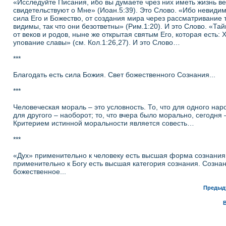
«Исследуйте Писания, ибо вы думаете чрез них иметь жизнь ве
свидетельствуют о Мне» (Иоан.5:39). Это Слово. «Ибо невидим
сила Его и Божество, от создания мира через рассматривание 
видимы, так что они безответны» (Рим.1:20). И это Слово. «Тай
от веков и родов, ныне же открытая святым Его, которая есть: Х
упование славы» (см. Кол.1:26,27). И это Слово…
***
Благодать есть сила Божия. Свет божественного Сознания...
***
Человеческая мораль – это условность. То, что для одного на
для другого – наоборот; то, что вчера было морально, сегодня 
Критерием истинной моральности является совесть…
***
«Дух» применительно к человеку есть высшая форма сознания
применительно к Богу есть высшая категория сознания. Созна
божественное...
Предыд