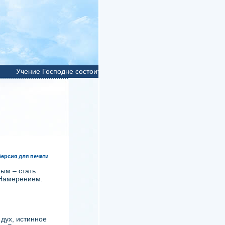
Учение Господне состоит в едином слове:
ВОЗЛЮБИ!
Возлюби,
Версия для печати
ым – стать
 Намерением.
 дух, истинное