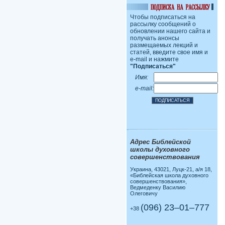
Чтобы подписаться на
рассылку сообщений о
обновлении нашего сайта и
получать анонсы
размещаемых лекций и
статей, введите свое имя и
e-mail и нажмите
"Подписаться"
Имя:
e-mail:
Адрес Библейской
школы духовного
совершенствования
Украина, 43021, Луцк-21, а/я 18,
«Библейская школа духовного
совершенствования»,
Ведмеденку Василию
Олеговичу
(096) 23–01–777
+38