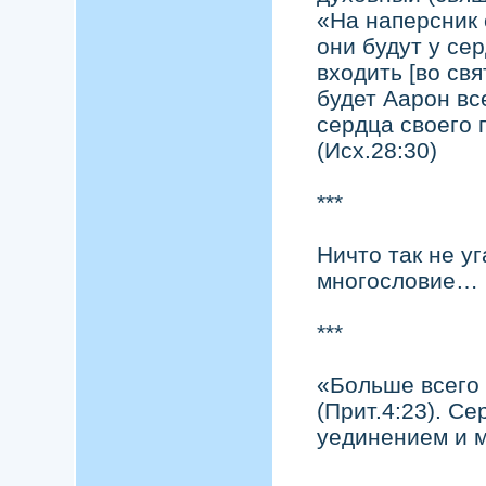
«На наперсник 
они будут у се
входить [во св
будет Аарон вс
сердца своего
(Исх.28:30)
***
Ничто так не уг
многословие…
***
«Больше всего
(Прит.4:23). С
уединением и м