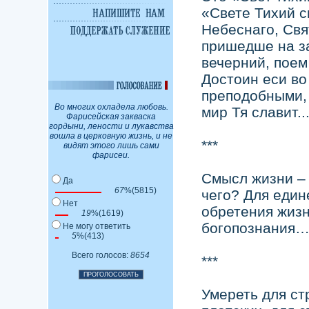
«Свете Тихий 
Небеснаго, Свя
пришедше на за
вечерний, поем
Достоин еси во
преподобными,
Во многих охладела любовь.
мир Тя славит.
Фарисейская закваска
гордыни, лености и лукавства
вошла в церковную жизнь, и не
***
видят этого лишь сами
фарисеи.
Смысл жизни –
Да
67
%(5815)
чего? Для един
Нет
обретения жизн
19
%(1619)
богопознания
Не могу ответить
5
%(413)
Всего голосов:
8654
***
Умереть для ст