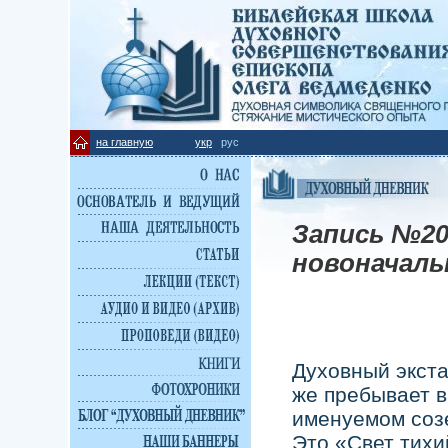
на главную
укр
рус
Запись №20
новоначал
Духовный экста
же пребывает в
именуемом соз
Это «Свет тих