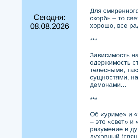
Для смиренного
Сегодня:
скорбь – то св
08.08.2026
хорошо, все рад
***
Зависимость н
одержимость с
телесными, та
сущностями, н
демонами...
***
Об «уриме» и «
– это «свет» и
разумение и ду
духовный (свящ