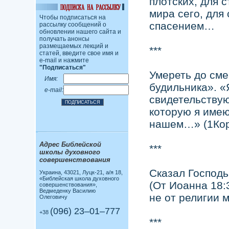
плотских, для 
мира сего, для
Чтобы подписаться на
спасением…
рассылку сообщений о
обновлении нашего сайта и
получать анонсы
размещаемых лекций и
***
статей, введите свое имя и
e-mail и нажмите
"Подписаться"
Умереть до сме
Имя:
будильника». «
e-mail:
свидетельствую
которую я имею
нашем…» (1Кор
Адрес Библейской
***
школы духовного
совершенствования
Сказал Господь
Украина, 43021, Луцк-21, а/я 18,
«Библейская школа духовного
(От Иоанна 18:
совершенствования»,
Ведмеденку Василию
не от религии 
Олеговичу
(096) 23–01–777
+38
***